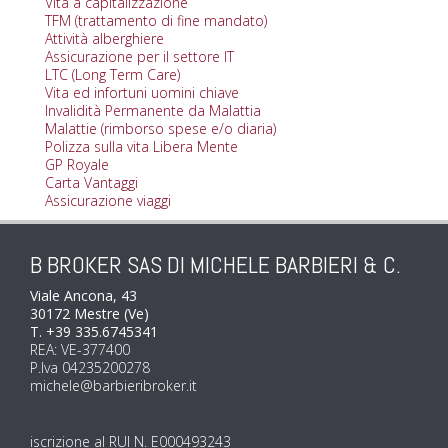
Vita a capitalizzazione
TFM (trattamento di fine mandato)
Attività alberghiere
Assicurazione per il settore IT
LTC (Long Term Care)
Vita ed infortuni uomini chiave
Invalidità Permanente da Malattia
Malattie (rimborso spese e/o diaria)
Polizza sulla vita Libera Mente
GP Royale
Carta Vantaggi
Assicurazione viaggi
B BROKER SAS DI MICHELE BARBIERI & C.
Viale Ancona, 43
30172 Mestre (Ve)
T. +39 335.6745341
REA: VE-377400
P.Iva 04235200278
michele@barbieribroker.it
iscrizione al RUI N. E000493243