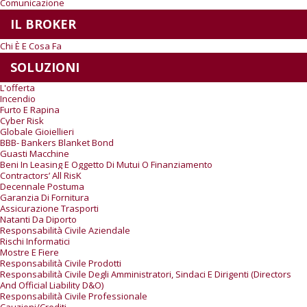
Comunicazione
IL BROKER
Chi È E Cosa Fa
SOLUZIONI
L'offerta
Incendio
Furto E Rapina
Cyber Risk
Globale Gioiellieri
BBB- Bankers Blanket Bond
Guasti Macchine
Beni In Leasing E Oggetto Di Mutui O Finanziamento
Contractors’ All RisK
Decennale Postuma
Garanzia Di Fornitura
Assicurazione Trasporti
Natanti Da Diporto
Responsabilità Civile Aziendale
Rischi Informatici
Mostre E Fiere
Responsabilità Civile Prodotti
Responsabilità Civile Degli Amministratori, Sindaci E Dirigenti (Directors
And Official Liability D&O)
Responsabilità Civile Professionale
Cauzioni/Crediti