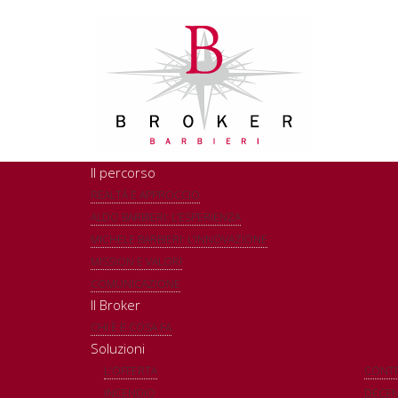
Il percorso
REALTÀ E APPROCCIO
ALDO BARBIERI: L’ESPERIENZA
MICHELE BARBIERI: L’INNOVAZIONE
MISSION E VALORI
COMUNICAZIONE
Il Broker
CHI È E COSA FA
Soluzioni
L'OFFERTA
CONTR
INCENDIO
DECEN