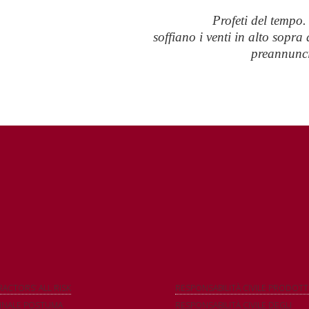
Profeti del tempo.
soffiano i venti in alto sopra d
preannunci
ACTORS’ ALL RISK
RESPONSABILITÀ CIVILE PRODOTT
NALE POSTUMA
RESPONSABILITÀ CIVILE DEGLI