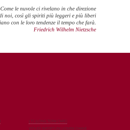
 Come le nuvole ci rivelano in che direzione
i noi, così gli spiriti più leggeri e più liberi
ano con le loro tendenze il tempo che farà.
Friedrich Wilhelm Nietzsche
I
LTC (LONG TERM CARE)
VITA ED INFORTUNI UOMINI CHIAVE