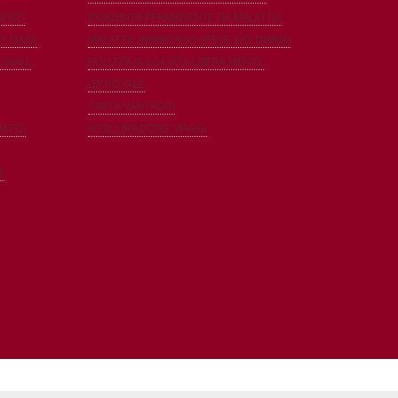
GENTI
INVALIDITÀ PERMANENTE DA MALATTIA
TY D&O)
MALATTIE (RIMBORSO SPESE E/O DIARIA)
IONALE
POLIZZA SULLA VITA LIBERA MENTE
GP ROYALE
CARTA VANTAGGI
DATO)
ASSICURAZIONE VIAGGI
T