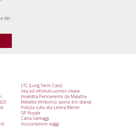
la dei
LTC (Long Term Care)
Vita ed infortuni uomini chiave
i
Invalidità Permanente da Malattia
D&O)
Malattie (rimborso spese e/o diaria)
le
Polizza sulla vita Libera Mente
GP Royale
Carta Vantaggi
o)
Assicurazione viaggi