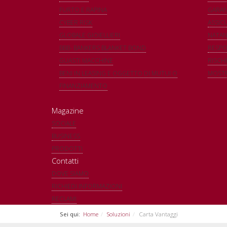
FURTO E RAPINA
GARAN
CYBER RISK
ASSIC
GLOBALE GIOIELLIERI
NATAN
BBB- BANKERS BLANKET BOND
RESPON
GUASTI MACCHINE
RISCHI
BENI IN LEASING E OGGETTO DI MUTUI O
MOSTR
FINANZIAMENTO
Magazine
SOCIALE
BUSINESS
PRODOTTI
Contatti
DOVE SIAMO
RICHIEDI INFORMAZIONI
RECLAMI
Sei qui:
Home
Soluzioni
Carta Vantaggi