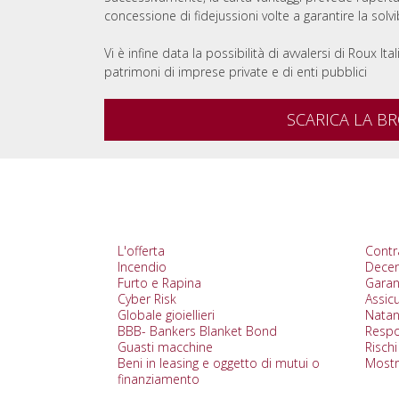
concessione di fidejussioni volte a garantire la sol
Vi è infine data la possibilità di avvalersi di Roux Ita
patrimoni di imprese private e di enti pubblici
SCARICA LA B
L'offerta
Contra
Incendio
Dece
Furto e Rapina
Garanz
Cyber Risk
Assic
Globale gioiellieri
Natan
BBB- Bankers Blanket Bond
Respon
Guasti macchine
Rischi
Beni in leasing e oggetto di mutui o
Mostr
finanziamento