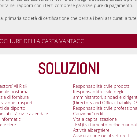
vibilità nei rapporti con i terzi comprese garanzie pure di pagamento.
lia, primaria società di certificazione che perizia i beni assicurati a tute
ROCHURE DELLA CARTA VANTAGGI
SOLUZIONI
ctors’ All RisK
Responsabilità civile prodotti
nnale postuma
Responsabilità civile degli
ia di fornitura
amministratori, sindaci e dirigent
urazione trasporti
(Directors and Official Liability 
ti da diporto
Responsabilità civile professiona
sabilità civile aziendale
Cauzioni/Crediti
 informatici
Vita a capitalizzazione
e e fiere
TFM (trattamento di fine mandat
Attività alberghiere
Assicurazione per il settore IT