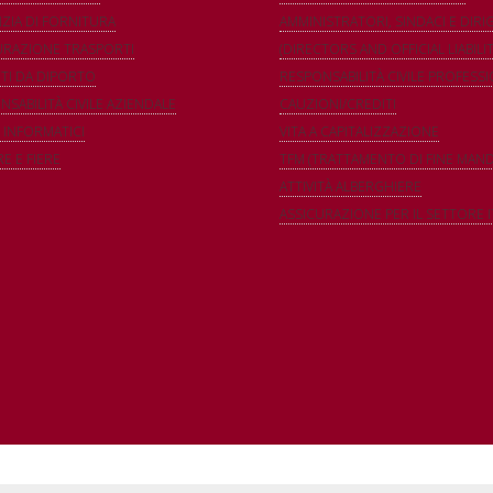
ZIA DI FORNITURA
AMMINISTRATORI, SINDACI E DIRI
URAZIONE TRASPORTI
(DIRECTORS AND OFFICIAL LIABILI
TI DA DIPORTO
RESPONSABILITÀ CIVILE PROFESS
SABILITÀ CIVILE AZIENDALE
CAUZIONI/CREDITI
 INFORMATICI
VITA A CAPITALIZZAZIONE
E E FIERE
TFM (TRATTAMENTO DI FINE MAN
ATTIVITÀ ALBERGHIERE
ASSICURAZIONE PER IL SETTORE I