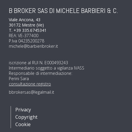
B BROKER SAS DI MICHELE BARBIERI & C.
Viale Ancona, 43
30172 Mestre (Ve)
T. +39 335.6745341
REA: VE-377400
P.Iva 04235200278
michele@barbieribroker.it
iscrizione al RUI N. E000493243
Intermediario soggetto a vigilanza IVASS
Responsabile di intermediazione:
Perini Sara
consultazione registro
bbrokersas@legalmail.it
Privacy
Copyright
Cookie