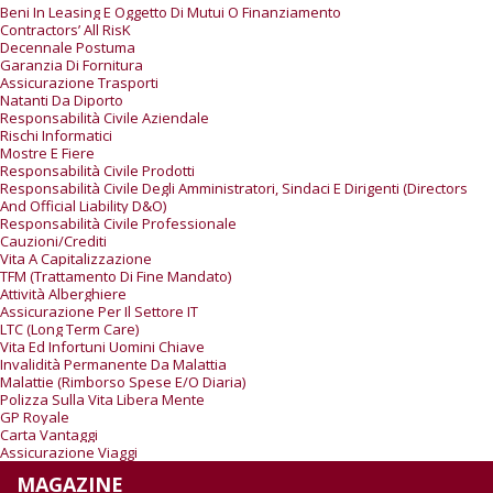
Beni In Leasing E Oggetto Di Mutui O Finanziamento
Contractors’ All RisK
Decennale Postuma
Garanzia Di Fornitura
Assicurazione Trasporti
Natanti Da Diporto
Responsabilità Civile Aziendale
Rischi Informatici
Mostre E Fiere
Responsabilità Civile Prodotti
Responsabilità Civile Degli Amministratori, Sindaci E Dirigenti (Directors
And Official Liability D&O)
Responsabilità Civile Professionale
Cauzioni/Crediti
Vita A Capitalizzazione
TFM (trattamento Di Fine Mandato)
Attività Alberghiere
Assicurazione Per Il Settore IT
LTC (Long Term Care)
Vita Ed Infortuni Uomini Chiave
Invalidità Permanente Da Malattia
Malattie (rimborso Spese E/o Diaria)
Polizza Sulla Vita Libera Mente
GP Royale
Carta Vantaggi
Assicurazione Viaggi
MAGAZINE