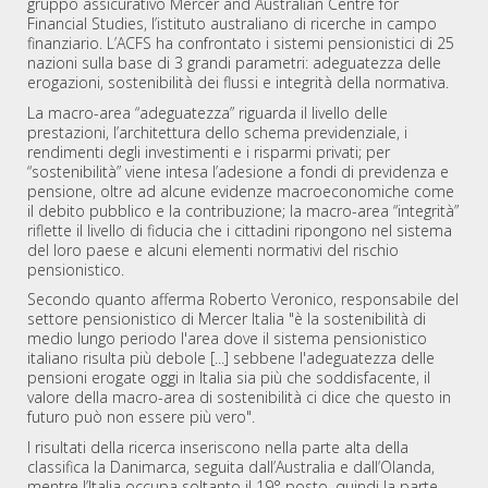
gruppo assicurativo Mercer and Australian Centre for
Financial Studies, l’istituto australiano di ricerche in campo
finanziario. L’ACFS ha confrontato i sistemi pensionistici di 25
nazioni sulla base di 3 grandi parametri: adeguatezza delle
erogazioni, sostenibilità dei flussi e integrità della normativa.
La macro-area “adeguatezza” riguarda il livello delle
prestazioni, l’architettura dello schema previdenziale, i
rendimenti degli investimenti e i risparmi privati; per
“sostenibilità” viene intesa l’adesione a fondi di previdenza e
pensione, oltre ad alcune evidenze macroeconomiche come
il debito pubblico e la contribuzione; la macro-area “integrità”
riflette il livello di fiducia che i cittadini ripongono nel sistema
del loro paese e alcuni elementi normativi del rischio
pensionistico.
Secondo quanto afferma Roberto Veronico, responsabile del
settore pensionistico di Mercer Italia "è la sostenibilità di
medio lungo periodo l'area dove il sistema pensionistico
italiano risulta più debole [...] sebbene l'adeguatezza delle
pensioni erogate oggi in Italia sia più che soddisfacente, il
valore della macro-area di sostenibilità ci dice che questo in
futuro può non essere più vero".
I risultati della ricerca inseriscono nella parte alta della
classifica la Danimarca, seguita dall’Australia e dall’Olanda,
mentre l’Italia occupa soltanto il 19° posto, quindi la parte