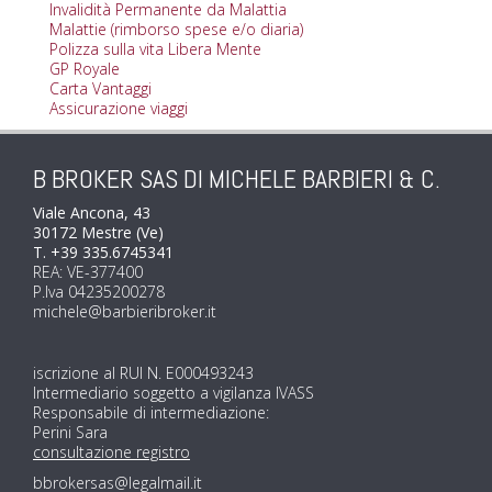
Invalidità Permanente da Malattia
Malattie (rimborso spese e/o diaria)
Polizza sulla vita Libera Mente
GP Royale
Carta Vantaggi
Assicurazione viaggi
B BROKER SAS DI MICHELE BARBIERI & C.
Viale Ancona, 43
30172 Mestre (Ve)
T. +39 335.6745341
REA: VE-377400
P.Iva 04235200278
michele@barbieribroker.it
iscrizione al RUI N. E000493243
Intermediario soggetto a vigilanza IVASS
Responsabile di intermediazione:
Perini Sara
consultazione registro
bbrokersas@legalmail.it