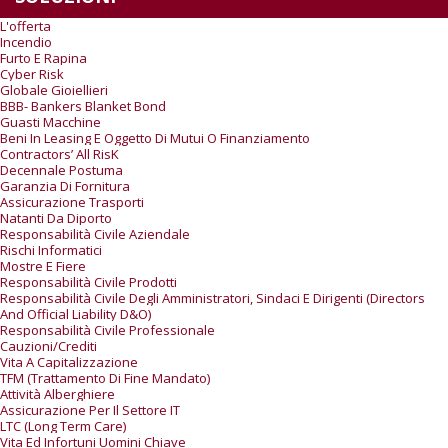
L'offerta
Incendio
Furto E Rapina
Cyber Risk
Globale Gioiellieri
BBB- Bankers Blanket Bond
Guasti Macchine
Beni In Leasing E Oggetto Di Mutui O Finanziamento
Contractors’ All RisK
Decennale Postuma
Garanzia Di Fornitura
Assicurazione Trasporti
Natanti Da Diporto
Responsabilità Civile Aziendale
Rischi Informatici
Mostre E Fiere
Responsabilità Civile Prodotti
Responsabilità Civile Degli Amministratori, Sindaci E Dirigenti (Directors
And Official Liability D&O)
Responsabilità Civile Professionale
Cauzioni/Crediti
Vita A Capitalizzazione
TFM (trattamento Di Fine Mandato)
Attività Alberghiere
Assicurazione Per Il Settore IT
LTC (Long Term Care)
Vita Ed Infortuni Uomini Chiave